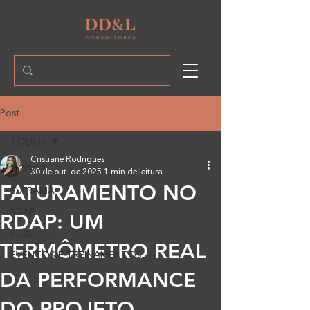
Post
TODOS
Cristiane Rodrigues
TODOS
30 de out. de 2025
1 min de leitura
FATURAMENTO NO
SUFRAMA
RDAP
RDAP: UM
PD&I
TERMÔMETRO REAL
EVENTOS E TREINAMENTOS
DA PERFORMANCE
DO PROJETO